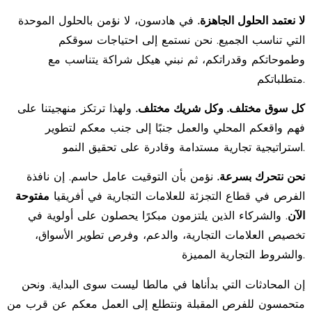
لا نعتمد الحلول الجاهزة.
في هادسون، لا نؤمن بالحلول الموحدة
التي تناسب الجميع. نحن نستمع إلى احتياجات سوقكم
وطموحاتكم وقدراتكم، ثم نبني هيكل شراكة يتناسب مع
متطلباتكم.
كل سوق مختلف. وكل شريك مختلف.
ولهذا ترتكز منهجيتنا على
فهم واقعكم المحلي والعمل جنبًا إلى جنب معكم لتطوير
استراتيجية تجارية مستدامة وقادرة على تحقيق النمو.
نحن نتحرك بسرعة.
نؤمن بأن التوقيت عامل حاسم. إن نافذة
الفرص في قطاع التجزئة للعلامات التجارية في أفريقيا
مفتوحة
الآن
. والشركاء الذين يلتزمون مبكرًا يحصلون على أولوية في
تخصيص العلامات التجارية، والدعم، وفرص تطوير الأسواق،
والشروط التجارية المميزة.
إن المحادثات التي بدأناها في مالطا ليست سوى البداية. ونحن
متحمسون للفرص المقبلة ونتطلع إلى العمل معكم عن قرب من