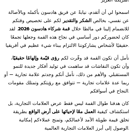
شريكنا العزيز،
اسمحوا لي أن أتقدم، نيابةً عن فريق هادسون بأكمله وبالأصالة
عن نفسي، بخالص
الشكر والتقدير
لكم على تخصيص وقتكم
للانضمام إلينا في مالطا خلال
قمة شركاء هادسون 2026
. لقد
كان لحضوركم دور أساسي في نجاح هذه القمة وجعلها تجمعًا
حقيقيًا لأشخاص يشاركوننا الالتزام ببناء شيء عظيم في أفريقيا.
،
رؤى قيّمة وإلهامًا حقيقيًا
نأمل أن تكون القمة قد وفّرت لكم
وأن تكون النقاشات قد ساهمت في توليد أفكار جديدة للنمو
المستقبلي. والأهم من ذلك، نأمل أنكم وجدتم علامة تجارية — أو
ربما عدة علامات تجارية — تتوافق مع رؤيتكم وتمتلك مقومات
النجاح في أسواقكم.
كان هدفنا طوال القمة ليس فقط عرض العلامات التجارية، بل
استكشاف كيفية
العمل معًا لإحيائها على أرض الواقع
بطريقة
تخلق قيمة طويلة الأمد لأعمالكم، وتمنح عملاءكم إمكانية
الوصول إلى أبرز العلامات التجارية العالمية.